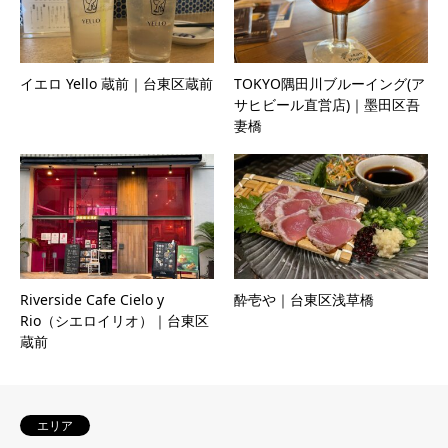
イエロ Yello 蔵前｜台東区蔵前
TOKYO隅田川ブルーイング(ア
サヒビール直営店)｜墨田区吾
妻橋
Riverside Cafe Cielo y
酔壱や｜台東区浅草橋
Rio（シエロイリオ）｜台東区
蔵前
エリア