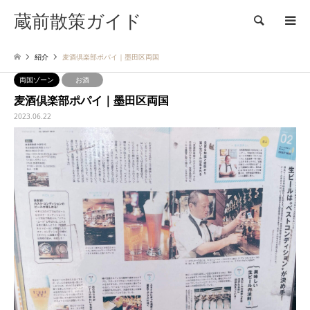
蔵前散策ガイド
検索
紹介
麦酒倶楽部ポパイ｜墨田区両国
両国ゾーン
お酒
麦酒倶楽部ポパイ｜墨田区両国
2023.06.22