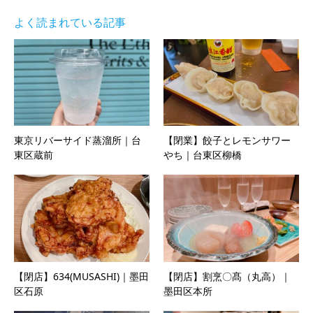
よく読まれている記事
東京リバーサイド蒸溜所｜台
【閉業】餃子とレモンサワー
東区蔵前
やち｜台東区柳橋
【閉店】634(MUSASHI)｜墨田
【閉店】割烹〇髙（丸高）｜
区石原
墨田区本所