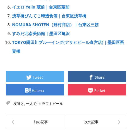
イエロ Yello 蔵前｜台東区蔵前
浅草橋びんてじ時造食酒｜台東区浅草橋
NOMURA SHOTEN（野村商店）｜台東区三筋
すみだ北斎美術館｜墨田区亀沢
TOKYO隅田川ブルーイング(アサヒビール直営店)｜墨田区吾
妻橋
Tweet
Share
Hatena
Pocket
友達と
,
一人で
,
クラフトビール