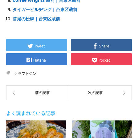
Coffee Wrights 蔵前｜台東区蔵前
タイガービルヂング｜台東区蔵前
首尾の松碑｜台東区蔵前
Tweet
Share
Hatena
Pocket
クラフトジン
よく読まれている記事