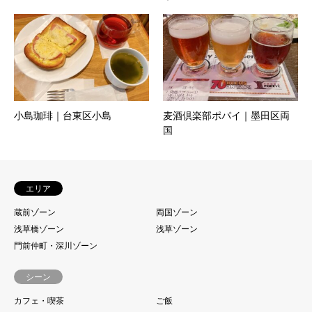
小島珈琲｜台東区小島
麦酒倶楽部ポパイ｜墨田区両
国
エリア
蔵前ゾーン
両国ゾーン
浅草橋ゾーン
浅草ゾーン
門前仲町・深川ゾーン
シーン
カフェ・喫茶
ご飯