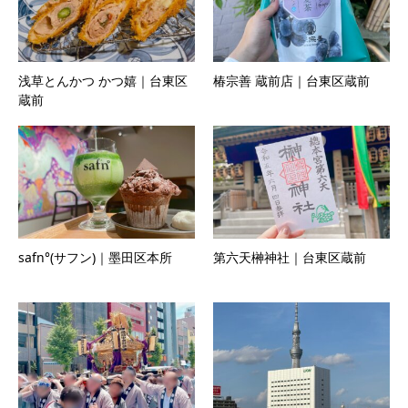
浅草とんかつ かつ嬉｜台東区
椿宗善 蔵前店｜台東区蔵前
蔵前
safn°(サフン)｜墨田区本所
第六天榊神社｜台東区蔵前