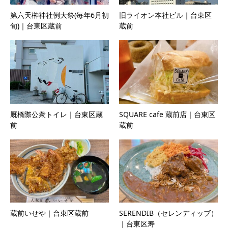
第六天榊神社例大祭(毎年6月初
旧ライオン本社ビル｜台東区
旬)｜台東区蔵前
蔵前
厩橋際公衆トイレ｜台東区蔵
SQUARE cafe 蔵前店｜台東区
前
蔵前
蔵前いせや｜台東区蔵前
SERENDIB（セレンディッブ）
｜台東区寿