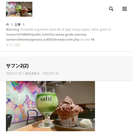
検索
記事
Warning
: foreach() argument must be of type array|object, false given in
/home/c6168084/public_html/kuramae-guide.com/wp-
content/themes/gensen_tcd050/breadcrumb.php
on line
94
サフン2(2)
サフン2(2)
2023.07.26 / 最終更新日：2023.07.26