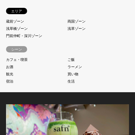
エリア
蔵前ゾーン
両国ゾーン
浅草橋ゾーン
浅草ゾーン
門前仲町・深川ゾーン
シーン
カフェ・喫茶
ご飯
お酒
ラーメン
観光
買い物
宿泊
生活