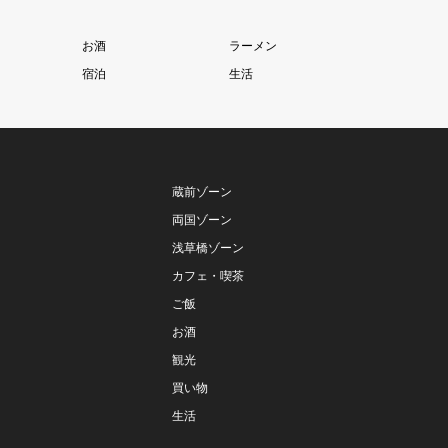
お酒
ラーメン
宿泊
生活
蔵前ゾーン
両国ゾーン
浅草橋ゾーン
カフェ・喫茶
ご飯
お酒
観光
買い物
生活