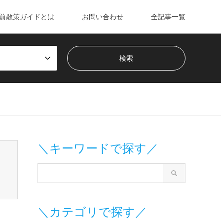
前散策ガイドとは
お問い合わせ
全記事一覧
m/wp-content/themes/gensen_tcd050/breadcrumb.php
on line
＼キーワードで探す／
＼カテゴリで探す／