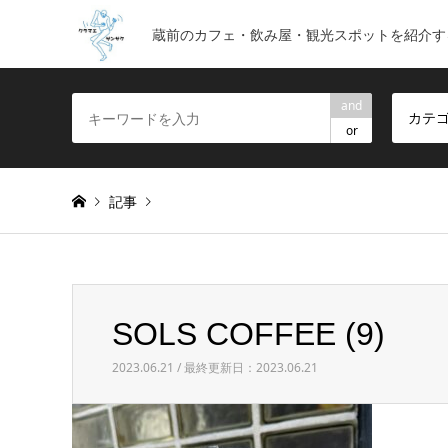
蔵前のカフェ・飲み屋・観光スポットを紹介す
and
カテ
or
記事
Warning
: foreach() argument must be of type array|obje
SOLS COFFEE (9)
SOLS COFFEE (9)
2023.06.21 / 最終更新日：2023.06.21