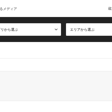
蔵
るメディア
ゴリから選ぶ
エリアから選ぶ
ct, false given in
/home/c6168084/public_html/kuramae-guide.co