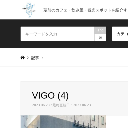
蔵前のカフェ・飲み屋・観光スポットを紹介す
and
カテ
or
記事
Warning
: foreach() argument must be of type array|obje
VIGO (4)
VIGO (4)
2023.06.23 / 最終更新日：2023.06.23