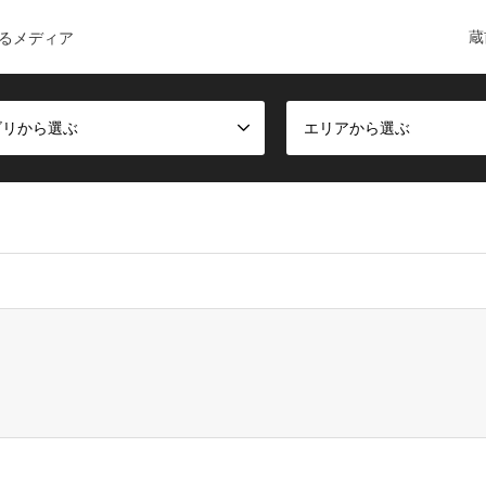
蔵
るメディア
ゴリから選ぶ
エリアから選ぶ
ct, false given in
/home/c6168084/public_html/kuramae-guide.co