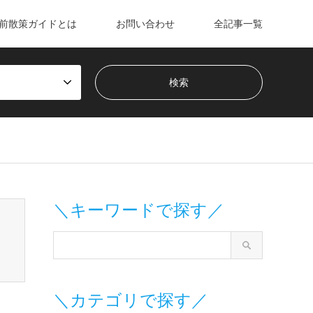
前散策ガイドとは
お問い合わせ
全記事一覧
m/wp-content/themes/gensen_tcd050/breadcrumb.php
on line
＼キーワードで探す／
＼カテゴリで探す／