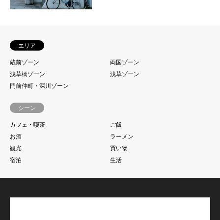
エリア
蔵前ゾーン
両国ゾーン
浅草橋ゾーン
浅草ゾーン
門前仲町・深川ゾーン
シーン
カフェ・喫茶
ご飯
お酒
ラーメン
観光
買い物
宿泊
生活