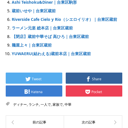
Ashi Teishoku&Diner｜台東区駒形
蔵前いせや｜台東区蔵前
Riverside Cafe Cielo y Rio（シエロイリオ）｜台東区蔵前
ラーメン元楽 総本店｜台東区蔵前
【閉店】蔵前中華そば 高ひろ｜台東区蔵前
麺屋上々｜台東区蔵前
YUWAERU(結わえる)蔵前本店｜台東区蔵前
Tweet
Share
Hatena
Pocket
ディナー
,
ランチ
,
一人で
,
家族で
,
中華