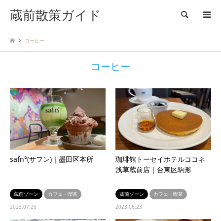
蔵前散策ガイド
検索
コーヒー
コーヒー
safn°(サフン)｜墨田区本所
珈琲館トーセイホテルココネ
浅草蔵前店｜台東区駒形
蔵前ゾーン
カフェ・喫茶
蔵前ゾーン
カフェ・喫茶
2023.07.20
2023.06.23