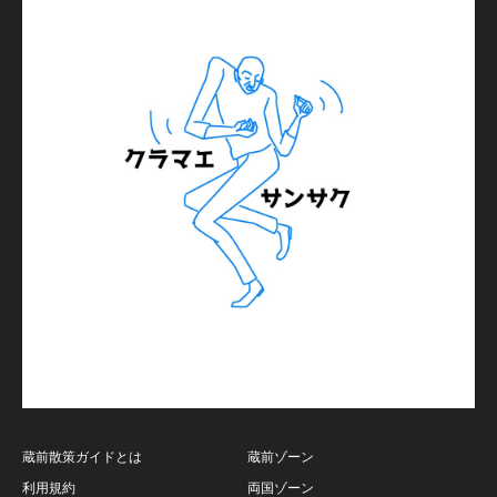
蔵前散策ガイドとは
蔵前ゾーン
利用規約
両国ゾーン