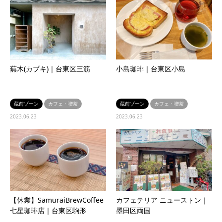
蕪木(カブキ)｜台東区三筋
小島珈琲｜台東区小島
蔵前ゾーン
カフェ・喫茶
蔵前ゾーン
カフェ・喫茶
2023.06.23
2023.06.23
【休業】SamuraiBrewCoffee
カフェテリア ニューストン｜
七星珈琲店｜台東区駒形
墨田区両国