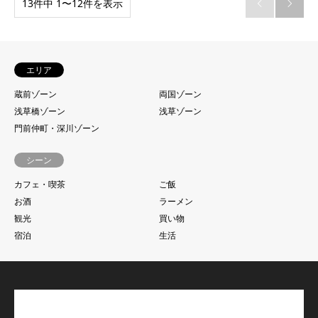
13件中 1〜12件を表示


エリア
蔵前ゾーン
両国ゾーン
浅草橋ゾーン
浅草ゾーン
門前仲町・深川ゾーン
シーン
カフェ・喫茶
ご飯
お酒
ラーメン
観光
買い物
宿泊
生活