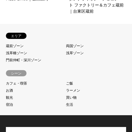
ト ファクトリー＆カフェ蔵前
｜台東区蔵前
エリア
蔵前ゾーン
両国ゾーン
浅草橋ゾーン
浅草ゾーン
門前仲町・深川ゾーン
シーン
カフェ・喫茶
ご飯
お酒
ラーメン
観光
買い物
宿泊
生活