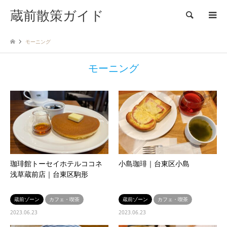
蔵前散策ガイド
検索
モーニング
モーニング
珈琲館トーセイホテルココネ
小島珈琲｜台東区小島
浅草蔵前店｜台東区駒形
蔵前ゾーン
カフェ・喫茶
蔵前ゾーン
カフェ・喫茶
2023.06.23
2023.06.23