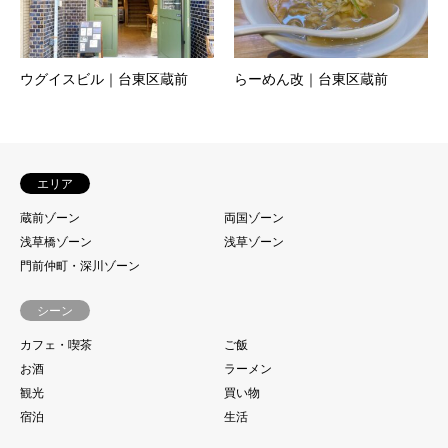
ウグイスビル｜台東区蔵前
らーめん改｜台東区蔵前
エリア
蔵前ゾーン
両国ゾーン
浅草橋ゾーン
浅草ゾーン
門前仲町・深川ゾーン
シーン
カフェ・喫茶
ご飯
お酒
ラーメン
観光
買い物
宿泊
生活