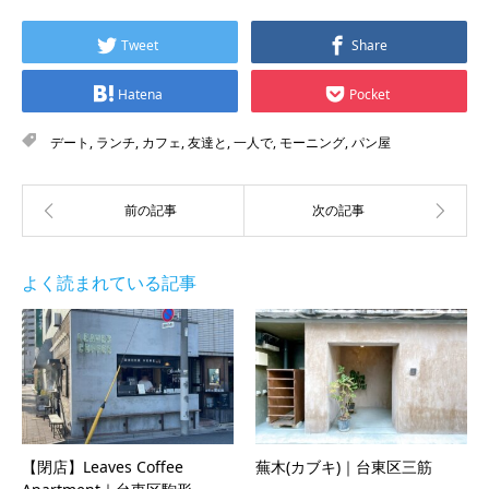
Tweet
Share
Hatena
Pocket
デート
,
ランチ
,
カフェ
,
友達と
,
一人で
,
モーニング
,
パン屋
よく読まれている記事
【閉店】Leaves Coffee
蕪木(カブキ)｜台東区三筋