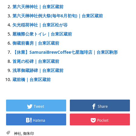
第六天榊神社｜台東区蔵前
第六天榊神社例大祭(毎年6月初旬)｜台東区蔵前
矢光稲荷神社｜台東区松が谷
厩橋際公衆トイレ｜台東区蔵前
御蔵前書房｜台東区蔵前
【休業】SamuraiBrewCoffee七星珈琲店｜台東区駒形
首尾の松碑｜台東区蔵前
浅草御蔵跡碑｜台東区蔵前
蔵前橋｜台東区蔵前
Tweet
Share
Hatena
Pocket
神社
,
御朱印