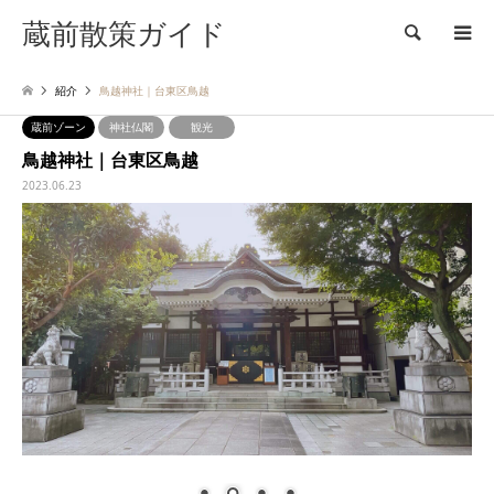
蔵前散策ガイド
検索
紹介
鳥越神社｜台東区鳥越
蔵前ゾーン
神社仏閣
観光
鳥越神社｜台東区鳥越
2023.06.23