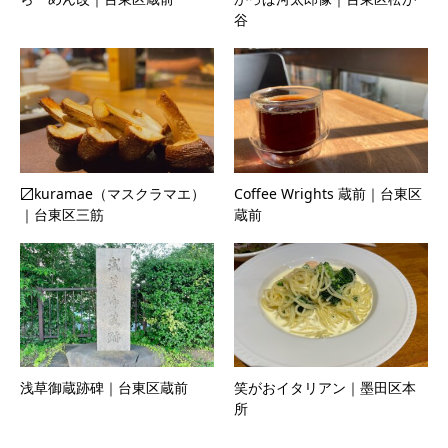
谷
〼kuramae（マスクラマエ）
Coffee Wrights 蔵前｜台東区
｜台東区三筋
蔵前
浅草御蔵跡碑｜台東区蔵前
笑がおイタリアン｜墨田区本
所