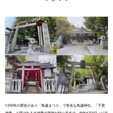
1350年の歴史があり「鳥越まつり」で有名な鳥越神社。「千貫
神輿」と呼ばれる大神輿の渡御が特に有名で、例年6月9日（に近