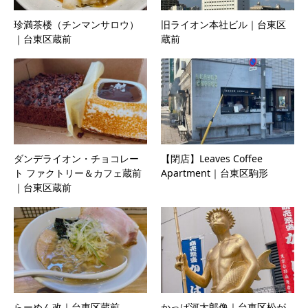
珍満茶楼（チンマンサロウ）
旧ライオン本社ビル｜台東区
｜台東区蔵前
蔵前
ダンデライオン・チョコレー
【閉店】Leaves Coffee
ト ファクトリー＆カフェ蔵前
Apartment｜台東区駒形
｜台東区蔵前
らーめん改｜台東区蔵前
かっぱ河太郎像｜台東区松が