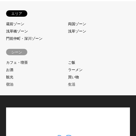
エリア
蔵前ゾーン
両国ゾーン
浅草橋ゾーン
浅草ゾーン
門前仲町・深川ゾーン
シーン
カフェ・喫茶
ご飯
お酒
ラーメン
観光
買い物
宿泊
生活