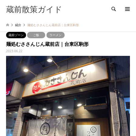
蔵前散策ガイド
検索
紹介
麺処むささんじん蔵前店｜台東区駒形
蔵前ゾーン
ご飯
ラーメン
麺処むささんじん蔵前店｜台東区駒形
2023.06.22