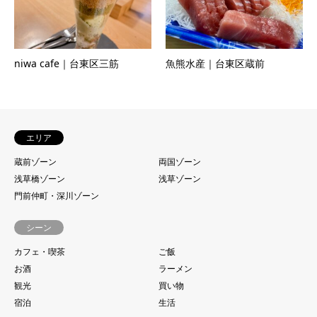
niwa cafe｜台東区三筋
魚熊水産｜台東区蔵前
エリア
蔵前ゾーン
両国ゾーン
浅草橋ゾーン
浅草ゾーン
門前仲町・深川ゾーン
シーン
カフェ・喫茶
ご飯
お酒
ラーメン
観光
買い物
宿泊
生活