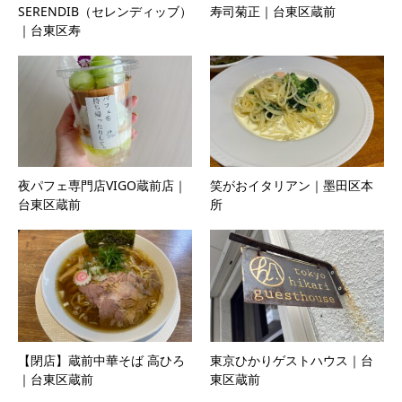
SERENDIB（セレンディッブ）
寿司菊正｜台東区蔵前
｜台東区寿
夜パフェ専門店VIGO蔵前店｜
笑がおイタリアン｜墨田区本
台東区蔵前
所
【閉店】蔵前中華そば 高ひろ
東京ひかりゲストハウス｜台
｜台東区蔵前
東区蔵前