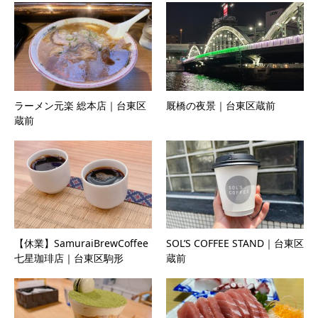
ラーメン元楽 総本店｜台東区
厩橋の夜景｜台東区蔵前
蔵前
【休業】SamuraiBrewCoffee
SOL’S COFFEE STAND｜台東区
七星珈琲店｜台東区駒形
蔵前