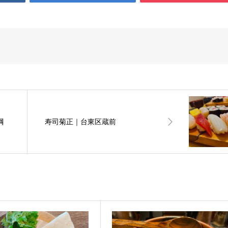
綱
寿司菊正｜台東区蔵前