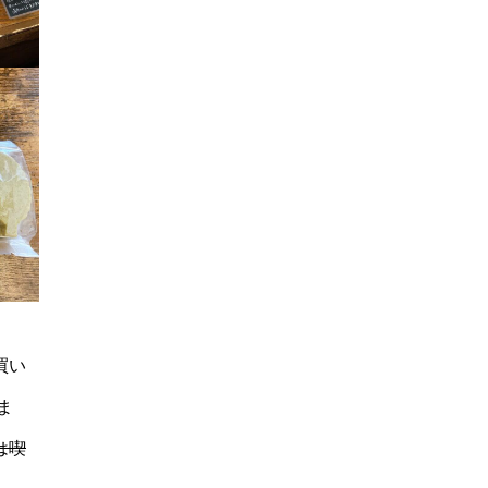
買い
ま
は喫