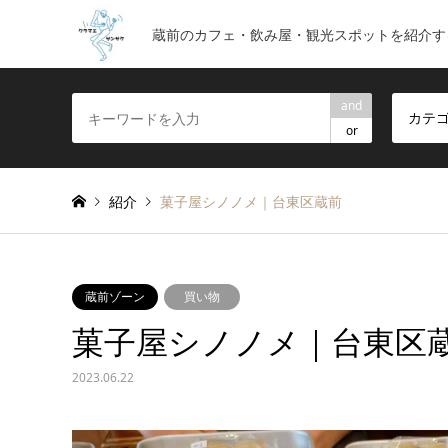
蔵前のカフェ・飲み屋・観光スポットを紹介す
and
カテ
or
紹介
菓子屋シノノメ｜台東区蔵前
蔵前ゾーン
買い物
菓子屋シノノメ｜台東区
2023.06.22